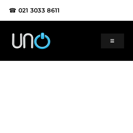
☎ 021 3033 8611
Home
About Us
Product
Project