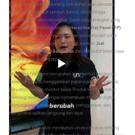
Di era digital seperti sekarang, kebutuhan akan peralatan
teknologi interaktif di sekolah, kantor, dan lembaga
pendidikan semakin meningkat. Salah satu perangkat yang
kini menjadi primadona adalah
Interactive Flat Panel (IFP)
.
Bagi warga Bangkalan yang mencari solusi inovatif untuk
presentasi, pembelajaran, atau rapat, memilih
Jual
Interactive Flat Panel Bangkalan
dari distributor terpercaya
menjadi langkah yang tepat.
Interactive Flat Panel merupakan layar sentuh berukuran
besar yang dapat menggantikan papan tulis konvensional,
proyektor, bahkan monitor biasa. Produk ini memadukan
teknologi layar LED dengan kemampuan interaksi digital,
memungkinkan pengguna menulis, menggambar, dan
mengontrol aplikasi langsung dari layar.
Di artikel ini, kami akan membahas secara lengkap tentang