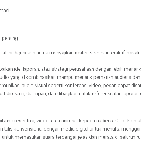
masi
 penting:
lat ini digunakan untuk menyajikan materi secara interaktif, misal
kan ide, laporan, atau strategi perusahaan dengan lebih menarik m
audio yang dikombinasikan mampu menarik perhatian audiens dan
munikasi audio visual seperti konferensi video, pesan dapat disa
pat direkam, disimpan, dan dibagikan untuk referensi atau laporan
kan presentasi, video, atau animasi kepada audiens. Cocok untuk 
 tulis konvensional dengan media digital untuk menulis, mengg
r untuk memastikan suara terdengar jelas dan merata di seluruh r