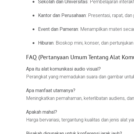
Sekolah dan Universitas
: Pembelajaran interakt
Kantor dan Perusahaan
: Presentasi, rapat, dan
Event dan Pameran
: Menampilkan materi secar
Hiburan
: Bioskop mini, konser, dan pertunjukan d
FAQ (Pertanyaan Umum Tentang Alat Komun
Apa itu alat komunikasi audio visual?
Perangkat yang memadukan suara dan gambar untuk m
Apa manfaat utamanya?
Meningkatkan pemahaman, keterlibatan audiens, dan 
Apakah mahal?
Harga bervariasi, tergantung kualitas dan jenis alat y
Bisakah digunakan untuk konferensi jarak jauh?