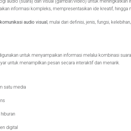
gi audio (suara) dan visual (gambar/video) untuk meningkatkan 
an informasi kompleks, mempresentasikan ide kreatif, hingga m
 komunikasi audio visual
, mulai dari definisi, jenis, fungsi, kelebi
digunakan untuk menyampaikan informasi melalui kombinasi suar
layar untuk menampilkan pesan secara interaktif dan menarik.
m satu media
ens
 hiburan
n digital