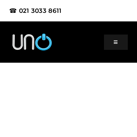
☎ 021 3033 8611
Home
About Us
Product
Project