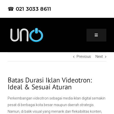
☎ 021 3033 8611
Previous
Next
Home
About Us
Batas Durasi Iklan Videotron:
Ideal & Sesuai Aturan
Product
Perkembangan videotron sebagai media iklan digital semakin
pesat di berbagai kota besar maupun daerah strategis.
Project
Namun, di balik visual yang menarik dan fleksibilitas konten,