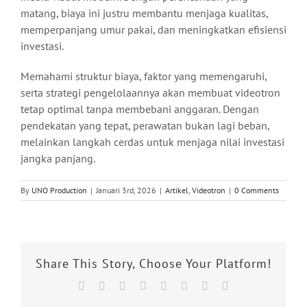
matang, biaya ini justru membantu menjaga kualitas,
memperpanjang umur pakai, dan meningkatkan efisiensi
investasi.
Memahami struktur biaya, faktor yang memengaruhi,
serta strategi pengelolaannya akan membuat videotron
tetap optimal tanpa membebani anggaran. Dengan
pendekatan yang tepat, perawatan bukan lagi beban,
melainkan langkah cerdas untuk menjaga nilai investasi
jangka panjang.
By
UNO Production
|
Januari 3rd, 2026
|
Artikel
,
Videotron
|
0 Comments
Share This Story, Choose Your Platform!
Facebook
X
Reddit
LinkedIn
Tumblr
Pinterest
Vk
Email