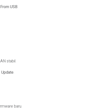
> From USB
.
AN stabil.
e Update
.
irmware baru.