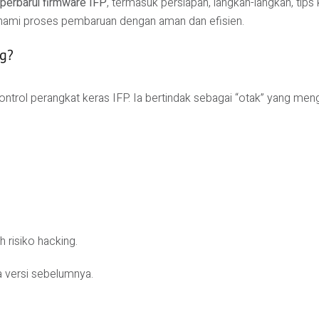
erbarui firmware IFP
, termasuk persiapan, langkah-langkah, tips
hami proses pembaruan dengan aman dan efisien.
ng?
ntrol perangkat keras IFP. Ia bertindak sebagai “otak” yang meng
risiko hacking.
 versi sebelumnya.