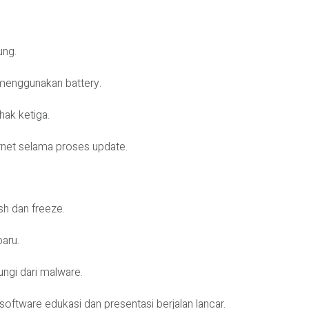
ung.
a menggunakan battery.
hak ketiga.
net selama proses update.
h dan freeze.
aru.
ngi dari malware.
oftware edukasi dan presentasi berjalan lancar.