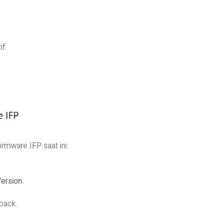
f.
 IFP
rmware IFP saat ini.
Version
.
lback.