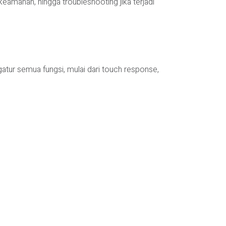
 keamanan, hingga troubleshooting jika terjadi
atur semua fungsi, mulai dari touch response,