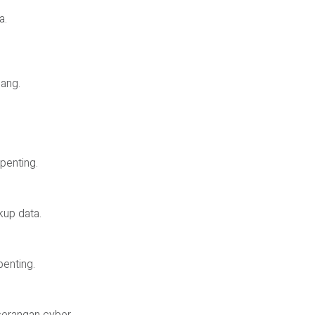
a.
lang.
penting.
kup data.
penting.