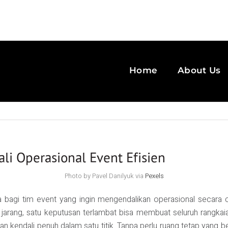
Home
About Us
i Operasional Event Efisien
Photo by Pavel Danilyuk via
Pexels
bagi tim event yang ingin mengendalikan operasional secara c
ak jarang, satu keputusan terlambat bisa membuat seluruh rangka
kan kendali penuh dalam satu titik. Tanpa perlu ruang tetap yan