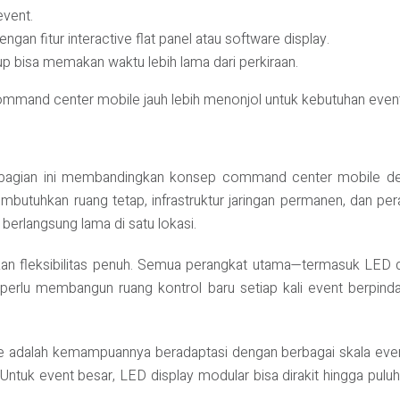
event.
engan fitur interactive flat panel atau software display.
up bisa memakan waktu lebih lama dari perkiraan.
ommand center mobile jauh lebih menonjol untuk kebutuhan even
nis, bagian ini membandingkan konsep command center mobile d
tuhkan ruang tetap, infrastruktur jaringan permanen, dan pera
 berlangsung lama di satu lokasi.
n fleksibilitas penuh. Semua perangkat utama—termasuk LED dis
ak perlu membangun ruang kontrol baru setiap kali event berpin
adalah kemampuannya beradaptasi dengan berbagai skala event.
f. Untuk event besar, LED display modular bisa dirakit hingga p