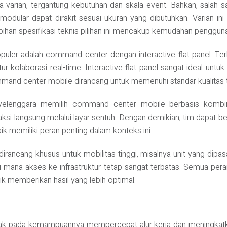
varian, tergantung kebutuhan dan skala event. Bahkan, salah 
modular dapat dirakit sesuai ukuran yang dibutuhkan. Varian i
bihan spesifikasi teknis pilihan ini mencakup kemudahan pengguna
puler adalah command center dengan interactive flat panel. Terlebi
r kolaborasi real-time. Interactive flat panel sangat ideal untu
mmand center mobile dirancang untuk memenuhi standar kualitas t
elenggara memilih command center mobile berbasis kombin
ksi langsung melalui layar sentuh. Dengan demikian, tim dapat berk
aik memiliki peran penting dalam konteks ini.
ancang khusus untuk mobilitas tinggi, misalnya unit yang dipasan
, di mana akses ke infrastruktur tetap sangat terbatas. Semua pe
aik memberikan hasil yang lebih optimal.
k pada kemampuannya mempercepat alur kerja dan meningkatkan 