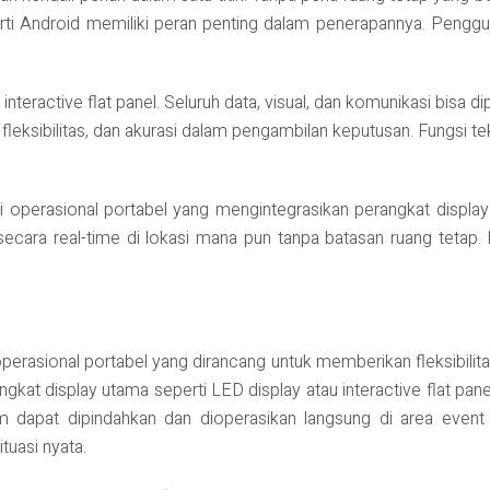
rti Android memiliki peran penting dalam penerapannya. Pengg
interactive flat panel. Seluruh data, visual, dan komunikasi bisa d
ksibilitas, dan akurasi dalam pengambilan keputusan. Fungsi tek
perasional portabel yang mengintegrasikan perangkat display se
ara real-time di lokasi mana pun tanpa batasan ruang tetap. Leb
erasional portabel yang dirancang untuk memberikan fleksibilit
i perangkat display utama seperti LED display atau interactive flat 
 dapat dipindahkan dan dioperasikan langsung di area event t
ituasi nyata.