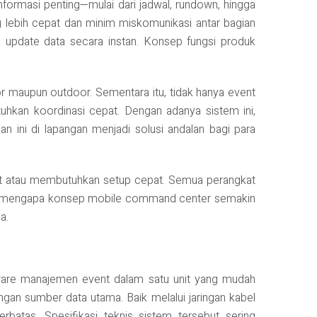
formasi penting—mulai dari jadwal, rundown, hingga
g lebih cepat dan minim miskomunikasi antar bagian
ga update data secara instan. Konsep fungsi produk
r maupun outdoor. Sementara itu, tidak hanya event
uhkan koordinasi cepat. Dengan adanya sistem ini,
an ini di lapangan menjadi solusi andalan bagi para
pat atau membutuhkan setup cepat. Semua perangkat
lasan mengapa konsep mobile command center semakin
a.
tware manajemen event dalam satu unit yang mudah
engan sumber data utama. Baik melalui jaringan kabel
atas. Spesifikasi teknis sistem tersebut sering