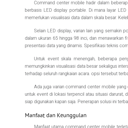
Command center mobile hadir dalam beberapa 
berbasis LED display portable. Di mana layar LED 
memerlukan visualisasi data dalam skala besar. Kele
Selain LED display, varian lain yang semakin po
dalam ukuran 65 hingga 98 inci, dan menawarkan fitu
presentasi data yang dinamis. Spesifikasi teknis co
Untuk event skala menengah, beberapa peny
memungkinkan visualisasi data besar sekaligus intera
terhadap seluruh rangkaian acara. opsi tersebut terb
Ada juga varian command center mobile yang dir
untuk event di lokasi terpencil atau situasi darurat
siap digunakan kapan saja. Penerapan solusi ini terb
Manfaat dan Keunggulan
Manfaat utama command center mobile terleta