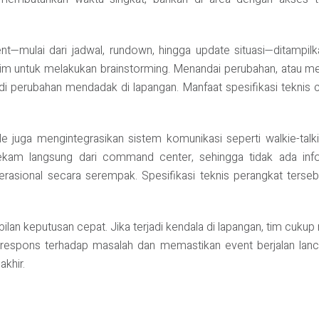
nt—mulai dari jadwal, rundown, hingga update situasi—ditampilka
tim untuk melakukan brainstorming. Menandai perubahan, atau men
terjadi perubahan mendadak di lapangan. Manfaat spesifikasi tek
 juga mengintegrasikan sistem komunikasi seperti walkie-talkie 
ekam langsung dari command center, sehingga tidak ada inf
erasional secara serempak. Spesifikasi teknis perangkat terse
an keputusan cepat. Jika terjadi kendala di lapangan, tim cukup
ons terhadap masalah dan memastikan event berjalan lancar t
akhir.