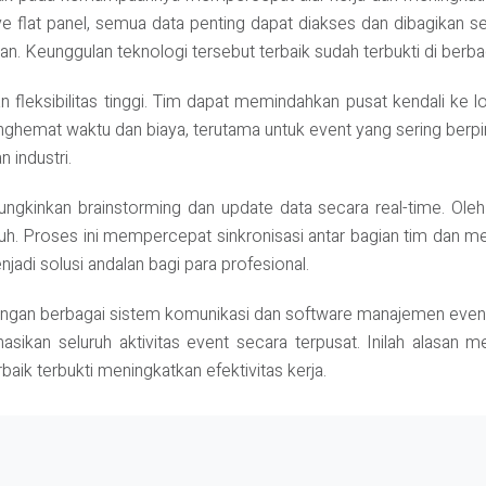
e flat panel, semua data penting dapat diakses dan dibagikan se
Keunggulan teknologi tersebut terbaik sudah terbukti di berbaga
fleksibilitas tinggi. Tim dapat memindahkan pusat kendali ke l
ghemat waktu dan biaya, terutama untuk event yang sering berp
 industri.
emungkinkan brainstorming dan update data secara real-time. Ole
ntuh. Proses ini mempercepat sinkronisasi antar bagian tim dan m
adi solusi andalan bagi para profesional.
engan berbagai sistem komunikasi dan software manajemen event
kan seluruh aktivitas event secara terpusat. Inilah alasan me
baik terbukti meningkatkan efektivitas kerja.