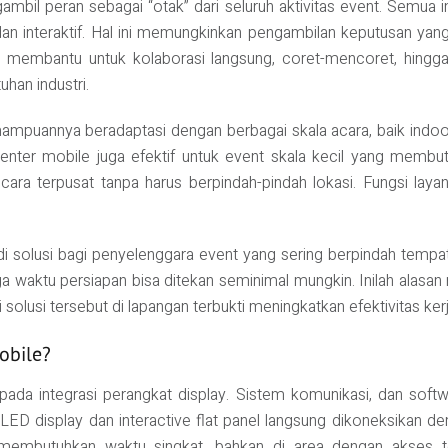
l peran sebagai “otak” dari seluruh aktivitas event. Semua in
 dan interaktif. Hal ini memungkinkan pengambilan keputusan yan
gat membantu untuk kolaborasi langsung, coret-mencoret, hing
han industri.
ampuannya beradaptasi dengan berbagai skala acara, baik indoo
nter mobile juga efektif untuk event skala kecil yang membut
ara terpusat tanpa harus berpindah-pindah lokasi. Fungsi layan
di solusi bagi penyelenggara event yang sering berpindah tem
gga waktu persiapan bisa ditekan seminimal mungkin. Inilah a
si solusi tersebut di lapangan terbukti meningkatkan efektivitas kerj
obile?
ada integrasi perangkat display. Sistem komunikasi, dan sof
ti LED display dan interactive flat panel langsung dikoneksikan d
embutuhkan waktu singkat, bahkan di area dengan akses terb