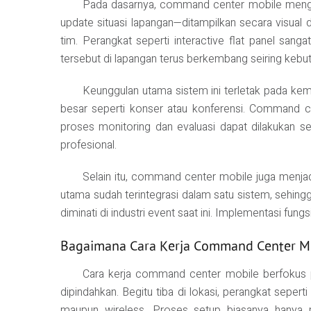
Pada dasarnya, command center mobile mengambi
update situasi lapangan—ditampilkan secara visual
tim. Perangkat seperti interactive flat panel san
tersebut di lapangan terus berkembang seiring kebutu
Keunggulan utama sistem ini terletak pada kem
besar seperti konser atau konferensi. Command ce
proses monitoring dan evaluasi dapat dilakukan sec
profesional.
Selain itu, command center mobile juga menja
utama sudah terintegrasi dalam satu sistem, sehin
diminati di industri event saat ini. Implementasi fung
Bagaimana Cara Kerja Command Center M
Cara kerja command center mobile berfokus p
dipindahkan. Begitu tiba di lokasi, perangkat seper
maupun wireless. Proses setup biasanya hanya m