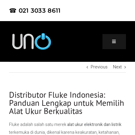
☎ 021 3033 8611
Previous
Next
Home
About Us
Distributor Fluke Indonesia:
Panduan Lengkap untuk Memilih
Alat Ukur Berkualitas
Product
Fluke adalah salah satu merek
alat ukur elektronik dan listrik
Project
terkemuka di dunia, dikenal karena keakuratan, ketahanan,