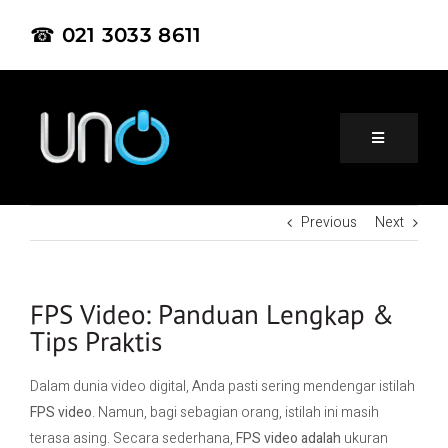
☎ 021 3033 8611
Previous
Next
Home
About Us
FPS Video: Panduan Lengkap &
Tips Praktis
Product
Dalam dunia video digital, Anda pasti sering mendengar istilah
FPS video
. Namun, bagi sebagian orang, istilah ini masih
Project
terasa asing. Secara sederhana,
FPS video adalah
ukuran