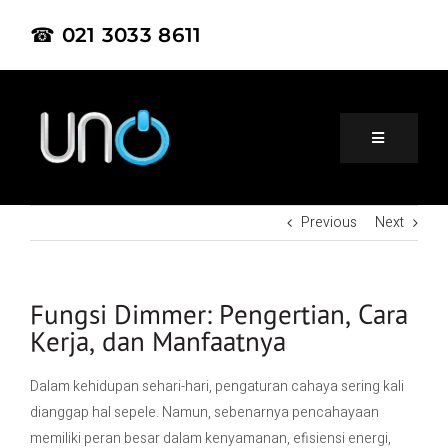
☎ 021 3033 8611
Previous
Next
Home
About Us
Fungsi Dimmer: Pengertian, Cara
Kerja, dan Manfaatnya
Product
Dalam kehidupan sehari-hari, pengaturan cahaya sering kali
dianggap hal sepele. Namun, sebenarnya pencahayaan
Project
memiliki peran besar dalam kenyamanan, efisiensi energi,