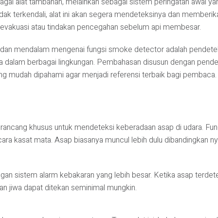
ebagai alat tambahan, melainkan sebagai sistem peringatan awal 
dak terkendali, alat ini akan segera mendeteksinya dan memberika
 evakuasi atau tindakan pencegahan sebelum api membesar.
 dan mendalam mengenai fungsi smoke detector adalah pendeteksi, m
ya dalam berbagai lingkungan. Pembahasan disusun dengan pend
ang mudah dipahami agar menjadi referensi terbaik bagi pembaca.
irancang khusus untuk mendeteksi keberadaan asap di udara. Fu
ara kasat mata. Asap biasanya muncul lebih dulu dibandingkan nyal
dengan sistem alarm kebakaran yang lebih besar. Ketika asap terde
an jiwa dapat ditekan seminimal mungkin.