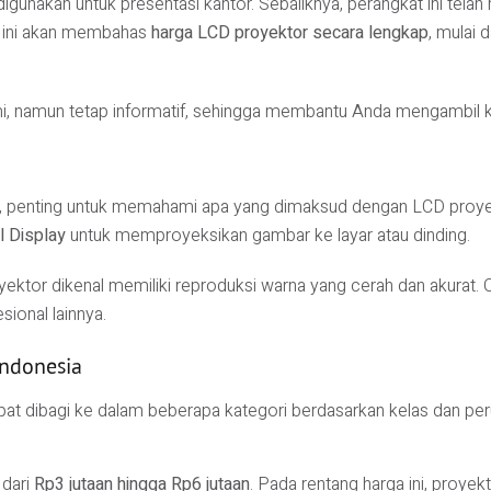
ya digunakan untuk presentasi kantor. Sebaliknya, perangkat ini te
kel ini akan membahas
harga LCD proyektor secara lengkap
, mulai 
ami, namun tetap informatif, sehingga membantu Anda mengambil 
 penting untuk memahami apa yang dimaksud dengan LCD proyekto
l Display
untuk memproyeksikan gambar ke layar atau dinding.
tor dikenal memiliki reproduksi warna yang cerah dan akurat. Ole
ional lainnya.
Indonesia
at dibagi ke dalam beberapa kategori berdasarkan kelas dan per
 dari
Rp3 jutaan hingga Rp6 jutaan
. Pada rentang harga ini, proy