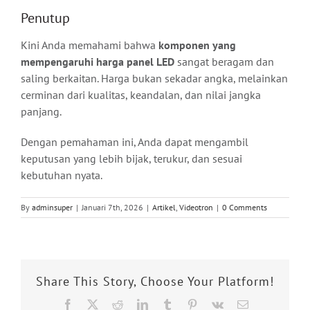
Penutup
Kini Anda memahami bahwa
komponen yang
mempengaruhi harga panel LED
sangat beragam dan
saling berkaitan. Harga bukan sekadar angka, melainkan
cerminan dari kualitas, keandalan, dan nilai jangka
panjang.
Dengan pemahaman ini, Anda dapat mengambil
keputusan yang lebih bijak, terukur, dan sesuai
kebutuhan nyata.
By
adminsuper
|
Januari 7th, 2026
|
Artikel
,
Videotron
|
0 Comments
Share This Story, Choose Your Platform!
Facebook
X
Reddit
LinkedIn
Tumblr
Pinterest
Vk
Email