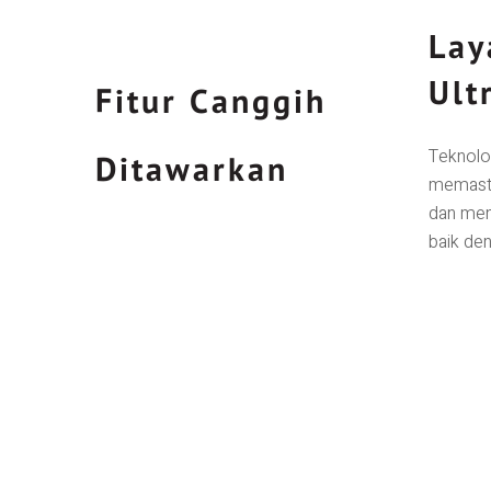
Lay
Ult
Fitur Canggih
Teknolo
Ditawarkan
memasti
dan men
baik den