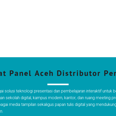
lat Panel Aceh Distributor P
i solusi teknologi presentasi dan pembelajaran interaktif untuk be
n sekolah digital, kampus modern, kantor, dan ruang meeting prof
bagai media tampilan sekaligus papan tulis digital yang mendukung 
n.