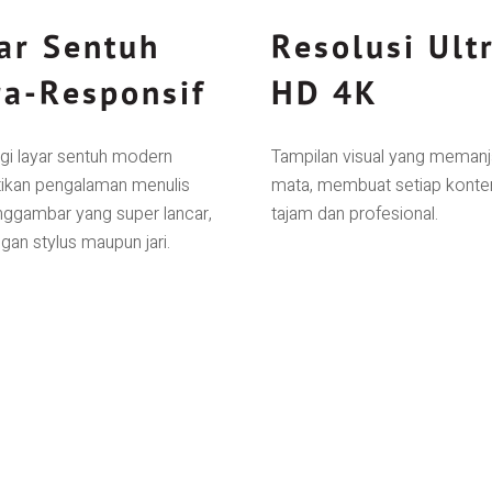
ar Sentuh
Resolusi Ult
ra-Responsif
HD 4K
gi layar sentuh modern
Tampilan visual yang meman
kan pengalaman menulis
mata, membuat setiap konten 
ggambar yang super lancar,
tajam dan profesional.
gan stylus maupun jari.