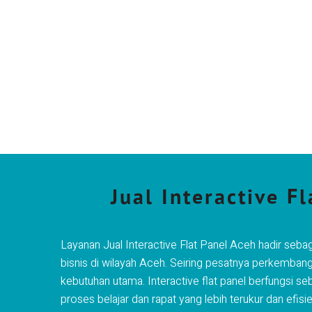
Jual Interactive F
Layanan Jual Interactive Flat Panel Aceh hadir sebaga
bisnis di wilayah
Aceh
. Seiring pesatnya perkembanga
kebutuhan utama. Interactive flat panel berfungsi se
proses belajar dan rapat yang lebih terukur dan efisie