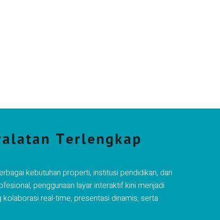
eralatan Terlengkap
rbagai kebutuhan properti, institusi pendidikan, dan
esional, penggunaan layar interaktif kini menjadi
kolaborasi real-time, presentasi dinamis, serta