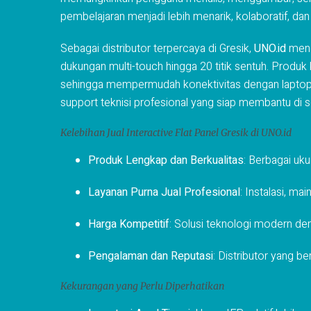
pembelajaran menjadi lebih menarik, kolaboratif, dan
Sebagai distributor terpercaya di Gresik,
UNO.id
mengh
dukungan multi-touch hingga 20 titik sentuh. Produk k
sehingga mempermudah konektivitas dengan laptop, s
support teknisi profesional yang siap membantu di se
Kelebihan Jual Interactive Flat Panel Gresik di UNO.id
Produk Lengkap dan Berkualitas
: Berbagai uku
Layanan Purna Jual Profesional
: Instalasi, m
Harga Kompetitif
: Solusi teknologi modern den
Pengalaman dan Reputasi
: Distributor yang b
Kekurangan yang Perlu Diperhatikan