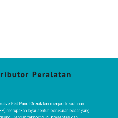
tributor Peralatan
active Flat Panel Gresik
kini menjadi kebutuhan
 (IFP) merupakan layar sentuh berukuran besar yang
ung. Dengan teknologi ini, presentasi dan