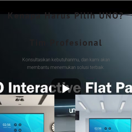
Kenapa Harus Pilih UNO?
Tim Profesional
Konsultasikan kebutuhanmu, dan kami akan
membantu menemukan solusi terbaik.