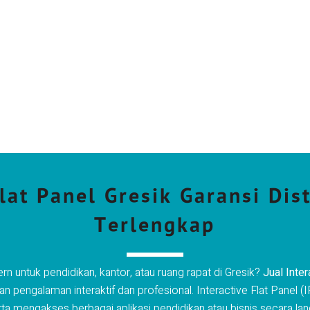
Flat Panel Gresik Garansi Dis
Terlengkap
 untuk pendidikan, kantor, atau ruang rapat di Gresik?
Jual Inter
an pengalaman interaktif dan profesional. Interactive Flat Panel
engakses berbagai aplikasi pendidikan atau bisnis secara langs