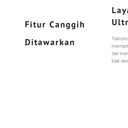
Lay
Ult
Fitur Canggih
Teknolo
Ditawarkan
memasti
dan men
baik den