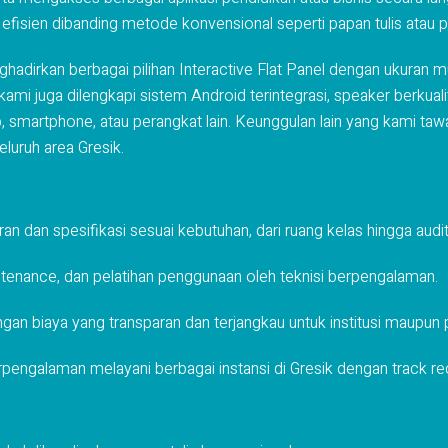
 efisien dibanding metode konvensional seperti papan tulis atau p
adirkan berbagai pilihan Interactive Flat Panel dengan ukuran mu
ami juga dilengkapi sistem Android terintegrasi, speaker berkuali
martphone, atau perangkat lain. Keunggulan lain yang kami tawark
luruh area Gresik.
ran dan spesifikasi sesuai kebutuhan, dari ruang kelas hingga audi
aintenance, dan pelatihan penggunaan oleh teknisi berpengalaman.
gan biaya yang transparan dan terjangkau untuk institusi maupun
erpengalaman melayani berbagai instansi di Gresik dengan track r