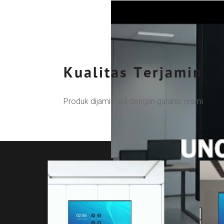
Kualitas Terjamin
Produk dijamin asli dengan garansi resmi