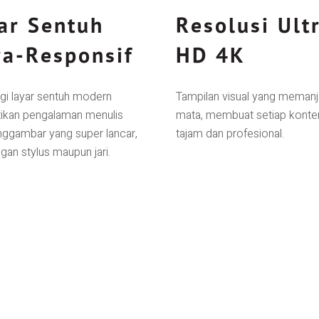
ar Sentuh
Resolusi Ult
ra-Responsif
HD 4K
gi layar sentuh modern
Tampilan visual yang meman
kan pengalaman menulis
mata, membuat setiap konten 
ggambar yang super lancar,
tajam dan profesional.
gan stylus maupun jari.