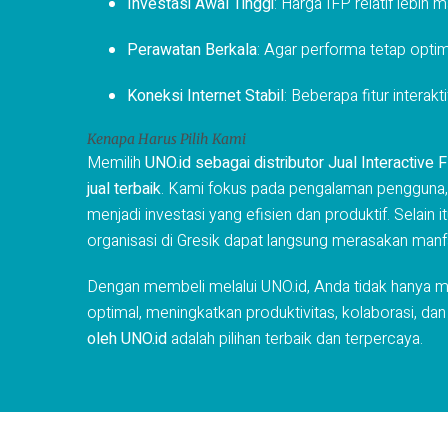
Investasi Awal Tinggi
: Harga IFP relatif lebih
Perawatan Berkala
: Agar performa tetap optima
Koneksi Internet Stabil
: Beberapa fitur intera
Kenapa Harus Pilih Kami
Memilih
UNO.id sebagai distributor Jual Interactive 
jual terbaik
. Kami fokus pada pengalaman pengguna, m
menjadi investasi yang efisien dan produktif. Selain 
organisasi di Gresik dapat langsung merasakan manf
Dengan membeli melalui UNO.id, Anda tidak hanya m
optimal, meningkatkan produktivitas, kolaborasi, dan 
oleh UNO.id
adalah pilihan terbaik dan terpercaya.