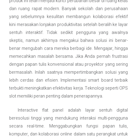
produk ini telah menjadi kunci perubahan besar di ruang kelas
dan ruang rapat modern. Banyak sekolah dan perusahaan
Contact Us
yang sebelumnya kesulitan membangun kolaborasi efektif
kini merasakan lonjakan produktivitas setelah beralih ke layar
sentuh interaktif. Tidak sedikit pengguna yang awalnya
skeptis, namun akhirnya mengakui bahwa solusi ini benar-
benar mengubah cara mereka berbagi ide. Mengajar, hingga
memecahkan masalah bersama. Jika Anda pernah frustrasi
dengan papan tulis konvensional atau proyektor yang sering
bermasalah. Inilah saatnya mempertimbangkan solusi yang
lebih cerdas dan efisien. Implementasi smart board terbaik
terbukti meningkatkan efektivitas kerja. Teknologi seperti OPS
slot memiliki peran penting dalam penerapannya.
Interactive flat panel adalah layar sentuh digital
beresolusi tinggi yang mendukung interaksi multi-pengguna
secara real-time. Menggabungkan fungsi papan tulis,
komputer, dan kolaborasi online dalam satu perangkat untuk