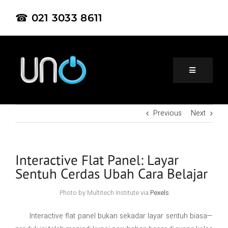
☎ 021 3033 8611
Previous
Next
Home
About Us
Interactive Flat Panel: Layar
Sentuh Cerdas Ubah Cara Belajar
Product
Photo by Multitech Institute via
Pexels
Interactive flat panel bukan sekadar layar sentuh biasa—
Project