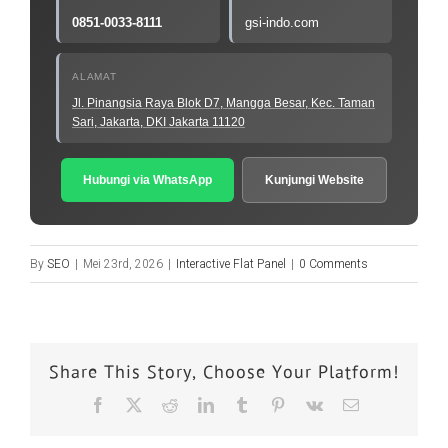
0851-0033-8111
gsi-indo.com
ALAMAT
Jl. Pinangsia Raya Blok D7, Mangga Besar, Kec. Taman
Sari, Jakarta, DKI Jakarta 11120
Hubungi via WhatsApp
Kunjungi Website
By
SEO
|
Mei 23rd, 2026
|
Interactive Flat Panel
|
0 Comments
Share This Story, Choose Your Platform!