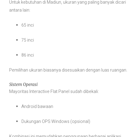
Untuk kebutuhan di Madiun, ukuran yang paling banyak dicari
antara lain:
65 inci
75 inci
86 inci
Pemilihan ukuran biasanya disesuaikan dengan luas ruangan.
Sistem Operasi
Mayoritas Interactive Flat Panel sudah dibekali:
Android bawaan
Dukungan OPS Windows (opsional)
Kombinasi ini memudahkan penggunaan berbagai aplikasi