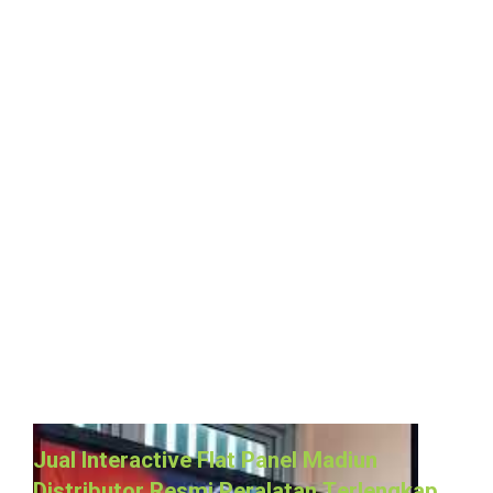
Jual Interactive Flat Panel Madiun
Distributor Resmi Peralatan Terlengkap