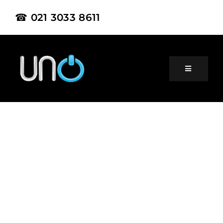
☎ 021 3033 8611
Home
About Us
Product
Project