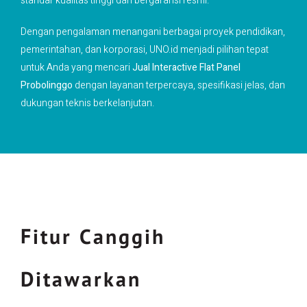
standar kualitas tinggi dan bergaransi resmi.
Dengan pengalaman menangani berbagai proyek pendidikan,
pemerintahan, dan korporasi, UNO.id menjadi pilihan tepat
untuk Anda yang mencari
Jual Interactive Flat Panel
Probolinggo
dengan layanan terpercaya, spesifikasi jelas, dan
dukungan teknis berkelanjutan.
Fitur Canggih
Ditawarkan