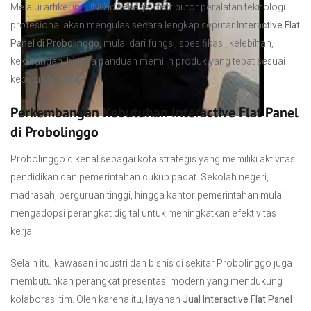
Melalui artikel ini, UNO.id sebagai distributor peralatan teknologi
profesional akan mengulas secara lengkap seputar
Interactive Flat
Panel di Probolinggo
, mulai dari fungsi, spesifikasi, kelebihan,
kekurangan, hingga panduan memilih produk yang tepat sesuai
kebutuhan lokal.
Perkembangan Kebutuhan Interactive Flat Panel
di Probolinggo
Probolinggo dikenal sebagai kota strategis yang memiliki aktivitas
pendidikan dan pemerintahan cukup padat. Sekolah negeri,
madrasah, perguruan tinggi, hingga kantor pemerintahan mulai
mengadopsi perangkat digital untuk meningkatkan efektivitas
kerja.
Selain itu, kawasan industri dan bisnis di sekitar Probolinggo juga
membutuhkan perangkat presentasi modern yang mendukung
kolaborasi tim. Oleh karena itu, layanan
Jual Interactive Flat Panel