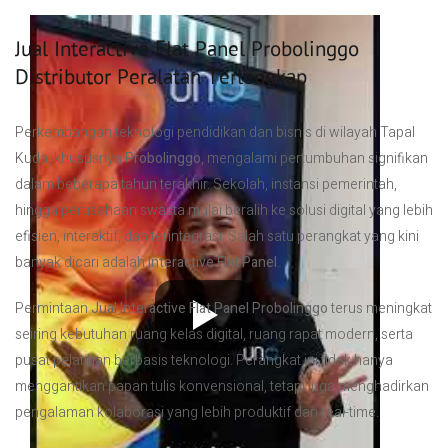
Jual Interactive Flat Panel Probolinggo
Distributor Peralatan Terlengkap
Perkembangan teknologi pendidikan dan bisnis di wilayah Tapal
Kuda, khususnya
Probolinggo
, mengalami pertumbuhan signifikan
dalam beberapa tahun terakhir. Sekolah, instansi pemerintah,
hingga perusahaan swasta mulai beralih ke solusi digital yang lebih
efisien, interaktif, dan terintegrasi. Salah satu perangkat yang kini
banyak dicari adalah
Interactive Flat Panel
.
Permintaan
Jual Interactive Flat Panel Probolinggo
terus meningkat
seiring kebutuhan ruang kelas digital, ruang rapat modern, serta
pusat pelatihan berbasis teknologi. Perangkat ini tidak hanya
menggantikan papan tulis konvensional, tetapi juga menghadirkan
pengalaman kolaborasi yang lebih produktif dan real-time.