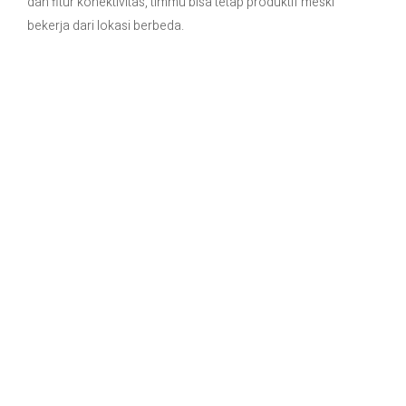
dan fitur konektivitas, timmu bisa tetap produktif meski
bekerja dari lokasi berbeda.