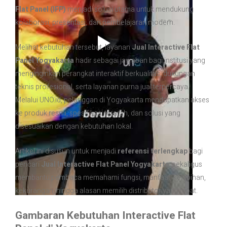
Flat Panel (IFP)
menjadi solusi utama untuk mendukung
kolaborasi, presentasi, dan pembelajaran modern.
Melihat kebutuhan tersebut, layanan
Jual Interactive Flat
Panel Yogyakarta
hadir sebagai jawaban bagi institusi yang
menginginkan perangkat interaktif berkualitas, dukungan
teknis profesional, serta layanan purna jual terpercaya.
Melalui UNO.id, pelanggan di Yogyakarta mendapatkan akses
ke produk resmi, spesifikasi terarah, dan solusi yang
disesuaikan dengan kebutuhan lokal.
Artikel ini disusun untuk menjadi
referensi terlengkap
bagi
pencari
Jual Interactive Flat Panel Yogyakarta
, sekaligus
membantu pembaca memahami fungsi, manfaat, kelebihan,
kekurangan, hingga alasan memilih distributor yang tepat.
Gambaran Kebutuhan Interactive Flat