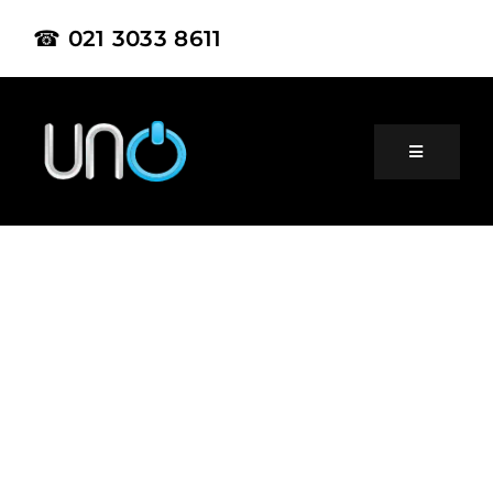
☎ 021 3033 8611
Home
About Us
Product
Project