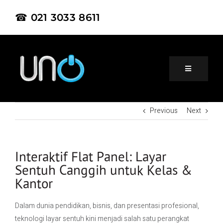
☎ 021 3033 8611
Previous
Next
Home
About Us
Interaktif Flat Panel: Layar
Sentuh Canggih untuk Kelas &
Kantor
Product
Dalam dunia pendidikan, bisnis, dan presentasi profesional,
Project
teknologi layar sentuh kini menjadi salah satu perangkat