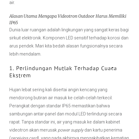
air.
Alasan Utama Mengapa Videotron Outdoor Harus Memiliki
IP65
Dunia luar ruangan adalah lingkungan yang sangat keras bagi
sirkuit elektronik. Komponen LED sensitif terhadap korosi dan
arus pendek. Mari kita bedah alasan fungsionalnya secara
lebih mendalam.
1. Perlindungan Mutlak Terhadap Cuaca
Ekstrem
Hujan lebat sering kali disertai angin kencang yang
mendorong butiran air masuk ke celah-celah terkecil.
Perangkat dengan standar IP65 memastikan bahwa
sambungan antar-panel dan modul LED terlindungi secara
rapat. Tanpa standar ini, air yang masuk ke dalam kabinet
videotron akan merusak
power supply
dan kartu penerima
(
receiving card
), yang pada akhirnya mengakibatkan kematian