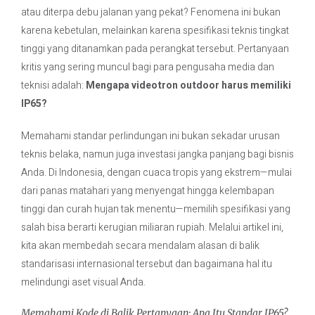
atau diterpa debu jalanan yang pekat? Fenomena ini bukan
karena kebetulan, melainkan karena spesifikasi teknis tingkat
Contact Us
tinggi yang ditanamkan pada perangkat tersebut. Pertanyaan
kritis yang sering muncul bagi para pengusaha media dan
teknisi adalah:
Mengapa videotron outdoor harus memiliki
IP65?
Memahami standar perlindungan ini bukan sekadar urusan
teknis belaka, namun juga investasi jangka panjang bagi bisnis
Anda. Di Indonesia, dengan cuaca tropis yang ekstrem—mulai
dari panas matahari yang menyengat hingga kelembapan
tinggi dan curah hujan tak menentu—memilih spesifikasi yang
salah bisa berarti kerugian miliaran rupiah. Melalui artikel ini,
kita akan membedah secara mendalam alasan di balik
standarisasi internasional tersebut dan bagaimana hal itu
melindungi aset visual Anda.
Memahami Kode di Balik Pertanyaan: Apa Itu Standar IP65?