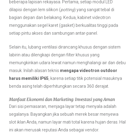
beberapa lapisan rekayasa. Pertama, setiap modul LED
dilapisi dengan lem silikon (
potting
) yang sangat tebal di
bagian depan dan belakang. Kedua, kabinet videotron
menggunakan segel karet (gasket) berkualitas tinggi pada
setiap pintu akses dan sambungan antar-panel.
Selain itu, lubang ventilasi dirancang khusus dengan sistem
labirin atau dilengkapi dengan filter khusus yang
memungkinkan udara lewat namun menghalangi air dan debu
masuk. Inilah alasan teknis
mengapa videotron outdoor
harus memiliki IP65
, karena setiap titik potensial masuknya
benda asing telah diperhitungkan secara 360 derajat.
Manfaat Ekonomi dan Marketing: Investasi yang Aman
Dari sisi pemasaran, menjaga layar tetap menyala adalah
segalanya. Bayangkan jika sebuah merek besar menyewa
slot iklan Anda, namun layar mati total karena hujan deras. Hal
ini akan merusak reputasi Anda sebagai vendor.