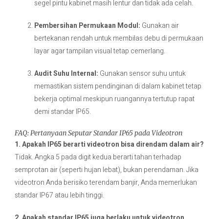
segel pintu kabinet masih lentur dan tidak ada celah.
Pembersihan Permukaan Modul:
Gunakan air
bertekanan rendah untuk membilas debu di permukaan
layar agar tampilan visual tetap cemerlang.
Audit Suhu Internal:
Gunakan sensor suhu untuk
memastikan sistem pendinginan di dalam kabinet tetap
bekerja optimal meskipun ruangannya tertutup rapat
demi standar IP65.
FAQ: Pertanyaan Seputar Standar IP65 pada Videotron
1. Apakah IP65 berarti videotron bisa direndam dalam air?
Tidak. Angka 5 pada digit kedua berarti tahan terhadap
semprotan air (seperti hujan lebat), bukan perendaman. Jika
videotron Anda berisiko terendam banjir, Anda memerlukan
standar IP67 atau lebih tinggi.
2. Apakah standar IP65 juga berlaku untuk videotron