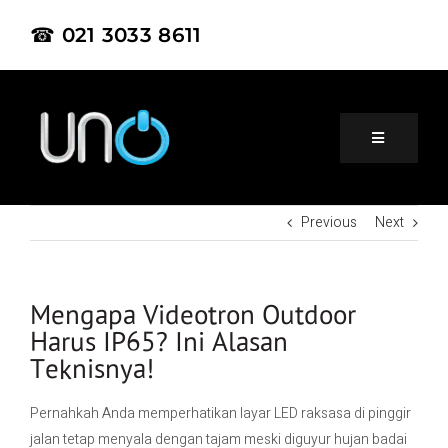
☎ 021 3033 8611
Previous
Next
Home
About Us
Mengapa Videotron Outdoor
Harus IP65? Ini Alasan
Teknisnya!
Product
Pernahkah Anda memperhatikan layar LED raksasa di pinggir
Project
jalan tetap menyala dengan tajam meski diguyur hujan badai