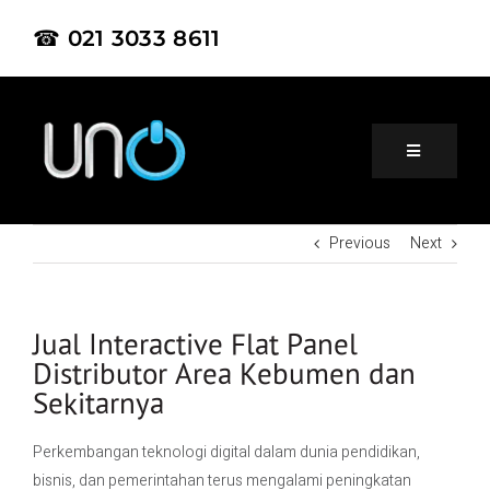
☎ 021 3033 8611
Previous
Next
Home
About Us
Jual Interactive Flat Panel
Distributor Area Kebumen dan
Sekitarnya
Product
Perkembangan teknologi digital dalam dunia pendidikan,
Project
bisnis, dan pemerintahan terus mengalami peningkatan