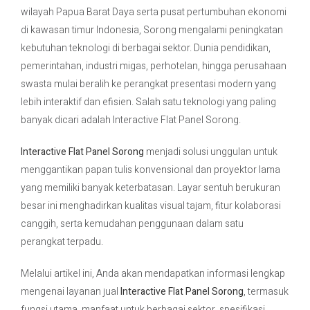
wilayah Papua Barat Daya serta pusat pertumbuhan ekonomi
di kawasan timur Indonesia, Sorong mengalami peningkatan
Contact Us
kebutuhan teknologi di berbagai sektor. Dunia pendidikan,
pemerintahan, industri migas, perhotelan, hingga perusahaan
swasta mulai beralih ke perangkat presentasi modern yang
lebih interaktif dan efisien. Salah satu teknologi yang paling
banyak dicari adalah Interactive Flat Panel Sorong.
Interactive Flat Panel Sorong
menjadi solusi unggulan untuk
menggantikan papan tulis konvensional dan proyektor lama
yang memiliki banyak keterbatasan. Layar sentuh berukuran
besar ini menghadirkan kualitas visual tajam, fitur kolaborasi
canggih, serta kemudahan penggunaan dalam satu
perangkat terpadu.
Melalui artikel ini, Anda akan mendapatkan informasi lengkap
mengenai layanan jual
Interactive Flat Panel Sorong
, termasuk
fungsi utama, manfaat untuk berbagai sektor, spesifikasi