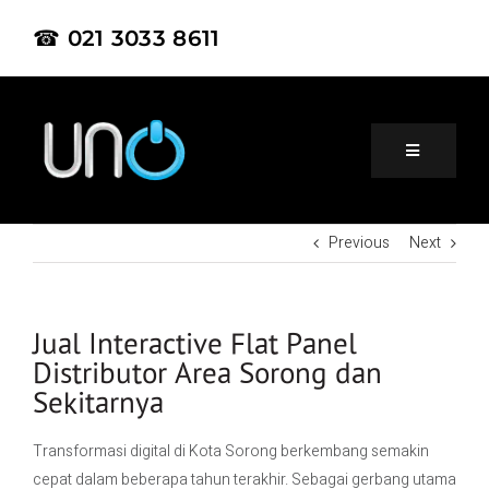
☎ 021 3033 8611
Previous
Next
Home
About Us
Jual Interactive Flat Panel
Distributor Area Sorong dan
Sekitarnya
Product
Transformasi digital di Kota Sorong berkembang semakin
Project
cepat dalam beberapa tahun terakhir. Sebagai gerbang utama