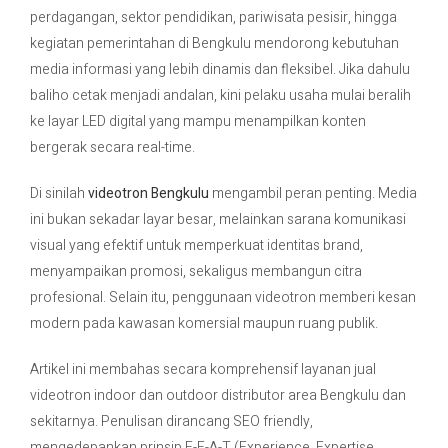
perdagangan, sektor pendidikan, pariwisata pesisir, hingga
kegiatan pemerintahan di
Bengkulu
mendorong kebutuhan
Contact Us
media informasi yang lebih dinamis dan fleksibel. Jika dahulu
baliho cetak menjadi andalan, kini pelaku usaha mulai beralih
ke layar LED digital yang mampu menampilkan konten
bergerak secara real-time.
Di sinilah
videotron Bengkulu
mengambil peran penting. Media
ini bukan sekadar layar besar, melainkan sarana komunikasi
visual yang efektif untuk memperkuat identitas brand,
menyampaikan promosi, sekaligus membangun citra
profesional. Selain itu, penggunaan videotron memberi kesan
modern pada kawasan komersial maupun ruang publik.
Artikel ini membahas secara komprehensif layanan jual
videotron indoor dan outdoor distributor area Bengkulu dan
sekitarnya. Penulisan dirancang SEO friendly,
mengedepankan prinsip E-E-A-T (Experience, Expertise,