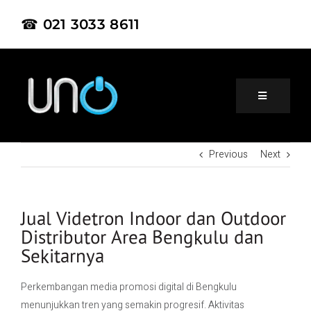
☎ 021 3033 8611
Previous
Next
Home
About Us
Jual Videtron Indoor dan Outdoor
Distributor Area Bengkulu dan
Sekitarnya
Product
Perkembangan media promosi digital di
Bengkulu
Project
menunjukkan tren yang semakin progresif. Aktivitas