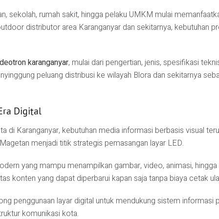
ahan, sekolah, rumah sakit, hingga pelaku UMKM mulai memanfaa
 outdoor distributor area Karanganyar dan sekitarnya, kebutuhan p
ideotron karanganyar
, mulai dari pengertian, jenis, spesifikasi tek
yinggung peluang distribusi ke wilayah Blora dan sekitarnya seb
ra Digital
ata di Karanganyar, kebutuhan media informasi berbasis visual 
Magetan menjadi titik strategis pemasangan layar LED.
modern yang mampu menampilkan gambar, video, animasi, hingga t
tas konten yang dapat diperbarui kapan saja tanpa biaya cetak ul
rong penggunaan layar digital untuk mendukung sistem informasi p
truktur komunikasi kota.