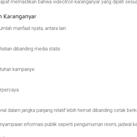
pat memastikan bahwa videotron karanganyar yang dipilih sesuai
n Karanganyar
lah manfaat nyata, antara lain:
hatian dibanding media statis.
utuhan kampanye.
erpercaya.
al dalam jangka panjang relatif lebih hemat dibanding cetak berka
enyampaian informasi publik seperti pengumuman resmi, jadwal ke