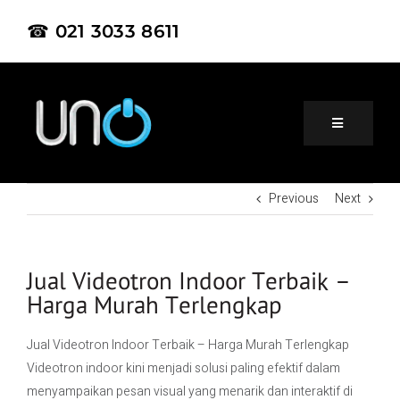
☎ 021 3033 8611
Previous
Next
Home
About Us
Jual Videotron Indoor Terbaik –
Harga Murah Terlengkap
Product
Jual Videotron Indoor Terbaik – Harga Murah Terlengkap
Videotron indoor kini menjadi solusi paling efektif dalam
Project
menyampaikan pesan visual yang menarik dan interaktif di