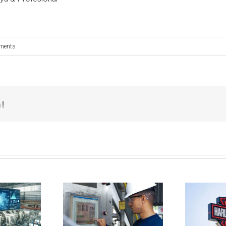
ments
m!