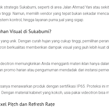
-titik strategis Sukabumi, seperti di area Jalan Ahmad Yani atau
h tinggi. Namun, memilih vendor yang tepat bukan sekadar mencari
tem kontrol, hingga layanan purna jual yang sigap.
han Visual di Sukabumi?
l yang unik. Dengan curah hujan yang cukup tinggi, pemilihan pera
on berkualitas memberikan dampak visual yang jauh lebih kuat d
 videotron memungkinkan Anda mengganti materi iklan hanya dalam
n promo harian atau pengumuman mendadak dari instansi pemer
sanya menawarkan produk dengan sertifikasi IP65. Proteksi ini 
 Dengan material kabinet yang kokoh, usia pakai videotron bisa 
xel Pitch dan Refresh Rate