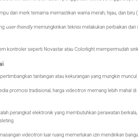
mpu dari merk ternama memastikan warna merah, hijau, dan biru (
ang
user-friendly
memungkinkan teknisi melakukan perbaikan dari 
m kontroler seperti Novastar atau Colorlight mempermudah sin
ai
ertimbangkan tantangan atau kekurangan yang mungkin muncul jik
ia promosi tradisional, harga videotron memang lebih mahal di aw
alah perangkat elektronik yang membutuhkan perawatan berkala,
leting.
asangan videotron luar ruang memerlukan izin mendirikan bang