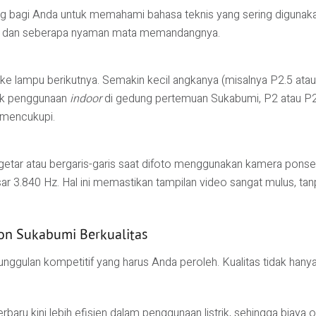
bagi Anda untuk memahami bahasa teknis yang sering digunakan 
an dan seberapa nyaman mata memandangnya.
 ke lampu berikutnya. Semakin kecil angkanya (misalnya P2.5 atau 
ntuk penggunaan
indoor
di gedung pertemuan Sukabumi, P2 atau P2.5
t mencukupi.
etar atau bergaris-garis saat difoto menggunakan kamera ponse
r 3.840 Hz. Hal ini memastikan tampilan video sangat mulus, tanp
on Sukabumi Berkualitas
gulan kompetitif yang harus Anda peroleh. Kualitas tidak hanya t
baru kini lebih efisien dalam penggunaan listrik, sehingga biay