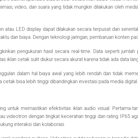
nimasi, video, dan suara yang tidak mungkin dilakukan oleh med
eotron atau LED display dapat dilakukan secara terpusat dan serent
ktu dan biaya. Dengan teknologi jaringan, pembaruan konten pada 
ngkinkan pengukuran hasil secara real-time. Data seperti jumlah 
itas iklan cetak sulit diukur secara akurat karena tidak ada data la
nggulan dalam hal biaya awal yang lebih rendah dan tidak meme
cetak bisa lebih tinggi dibandingkan investasi pada media digital.
ng untuk memastikan efektivitas iklan audio visual. Pertama-t
atau videotron dengan tingkat kecerahan tinggi dan rating IP65 ag
ukung interaksi dan kolaborasi.