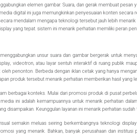
menggabungkan elemen gambar. Suara, dan gerak membuat pesan 
n media digital ini juga memungkinkan penyesuaian konten secara 
as secara mendalam mengapa teknologi tersebut jauh lebih menarik 
 display yang tepat. sistem ini menarik perhatian memiliki peran pen
ng menggabungkan unsur suara dan gambar bergerak untuk menya
splay, videotron, atau layar sentuh interaktif di ruang publik m
gat oleh penonton. Berbeda dengan iklan cetak yang hanya mengan
pan produk tersebut menarik perhatian memberikan hasil yang le
 dalam berbagai konteks. Mulai dari promosi produk di pusat perb
 media ini adalah kemampuannya untuk menarik perhatian dalam
 disampaikan. Keunggulan layanan ini menarik perhatian sudah ter
o visual semakin meluas seiring berkembangnya teknologi display.
mosi yang menarik. Bahkan, banyak perusahaan dan institusi p