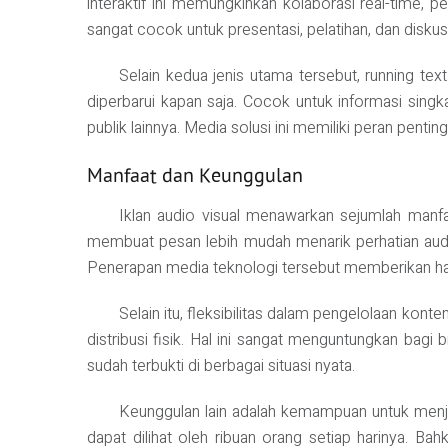
interaktif ini memungkinkan kolaborasi real-time, pe
sangat cocok untuk presentasi, pelatihan, dan diskus
Selain kedua jenis utama tersebut, running tex
diperbarui kapan saja. Cocok untuk informasi sing
publik lainnya. Media solusi ini memiliki peran pentin
Manfaat dan Keunggulan
Iklan audio visual menawarkan sejumlah manfa
membuat pesan lebih mudah menarik perhatian audie
Penerapan media teknologi tersebut memberikan hasi
Selain itu, fleksibilitas dalam pengelolaan kon
distribusi fisik. Hal ini sangat menguntungkan bag
sudah terbukti di berbagai situasi nyata.
Keunggulan lain adalah kemampuan untuk menjan
dapat dilihat oleh ribuan orang setiap harinya. B