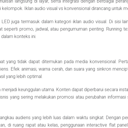
nulisan langsung di layar, serta integrasi dengan berbagai perang
i kelompok. Iklan audio visual vs konvensional dirancang untuk me
t LED juga termasuk dalam kategori iklan audio visual. Di sisi l
kat seperti promo, jadwal, atau pengumuman penting. Running te
g dalam konteks ini.
at yang tidak dapat ditemukan pada media konvensional. Perta
ns. Efek animasi, warna cerah, dan suara yang sinkron mencip
l yang lebih optimal.
ten menjadi keunggulan utama. Konten dapat diperbarui secara ins
i bisnis yang sering melakukan promosi atau perubahan informasi 
gkau audiens yang lebih luas dalam waktu singkat. Dengan penem
ahkan, di ruang rapat atau kelas, penggunaan interactive flat 