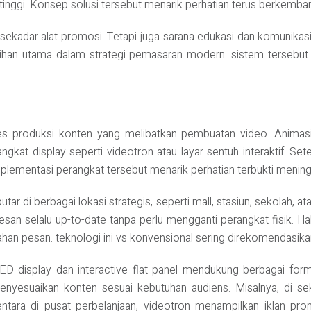
 tinggi. Konsep solusi tersebut menarik perhatian terus berkemban
ya sekadar alat promosi. Tetapi juga sarana edukasi dan komunik
pilihan utama dalam strategi pemasaran modern. sistem tersebut
roses produksi konten yang melibatkan pembuatan video. Animas
gkat display seperti videotron atau layar sentuh interaktif. Se
mplementasi perangkat tersebut menarik perhatian terbukti meningk
putar di berbagai lokasi strategis, seperti mall, stasiun, sekolah, 
san selalu up-to-date tanpa perlu mengganti perangkat fisik. Ha
n pesan. teknologi ini vs konvensional sering direkomendasikan o
LED display dan interactive flat panel mendukung berbagai forma
menyesuaikan konten sesuai kebutuhan audiens. Misalnya, di seko
ntara di pusat perbelanjaan, videotron menampilkan iklan prom