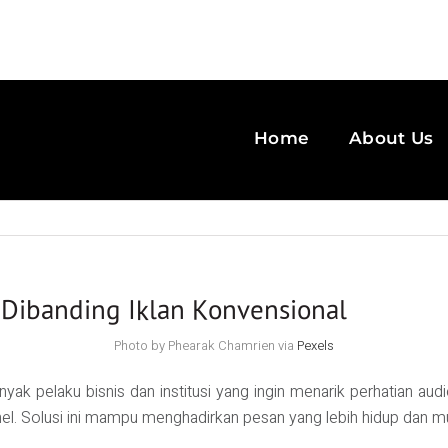
Home
About Us
 Dibanding Iklan Konvensional
Photo by Phearak Chamrien via
Pexels
anyak pelaku bisnis dan institusi yang ingin menarik perhatian au
anel. Solusi ini mampu menghadirkan pesan yang lebih hidup dan m