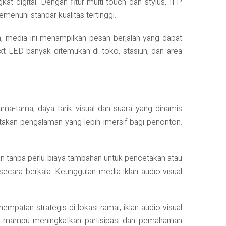
kat digital. Dengan fitur multi-touch dan stylus, IFP
menuhi standar kualitas tertinggi.
ain, media ini menampilkan pesan berjalan yang dapat
xt LED banyak ditemukan di toko, stasiun, dan area
ma-tama, daya tarik visual dan suara yang dinamis
takan pengalaman yang lebih imersif bagi penonton.
tan tanpa perlu biaya tambahan untuk pencetakan atau
secara berkala. Keunggulan media iklan audio visual
patan strategis di lokasi ramai, iklan audio visual
panel mampu meningkatkan partisipasi dan pemahaman