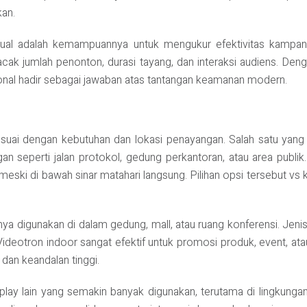
kan.
visual adalah kemampuannya untuk mengukur efektivitas kampany
acak jumlah penonton, durasi tayang, dan interaksi audiens. Den
sional hadir sebagai jawaban atas tantangan keamanan modern.
 sesuai dengan kebutuhan dan lokasi penayangan. Salah satu yang
ngan seperti jalan protokol, gedung perkantoran, atau area pub
as meski di bawah sinar matahari langsung. Pilihan opsi tersebut 
nya digunakan di dalam gedung, mall, atau ruang konferensi. Jenis 
deotron indoor sangat efektif untuk promosi produk, event, atau
an keandalan tinggi.
splay lain yang semakin banyak digunakan, terutama di lingkungan