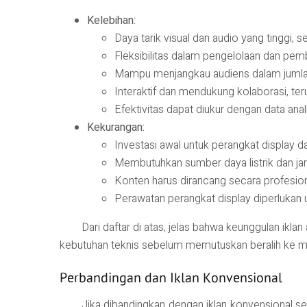
Kelebihan:
Daya tarik visual dan audio yang tinggi, 
Fleksibilitas dalam pengelolaan dan pem
Mampu menjangkau audiens dalam jumlah b
Interaktif dan mendukung kolaborasi, teru
Efektivitas dapat diukur dengan data anali
Kekurangan:
Investasi awal untuk perangkat display da
Membutuhkan sumber daya listrik dan jari
Konten harus dirancang secara profesion
Perawatan perangkat display diperlukan u
Dari daftar di atas, jelas bahwa keunggulan ikla
kebutuhan teknis sebelum memutuskan beralih ke med
Perbandingan dan Iklan Konvensional
Jika dibandingkan dengan iklan konvensional sep