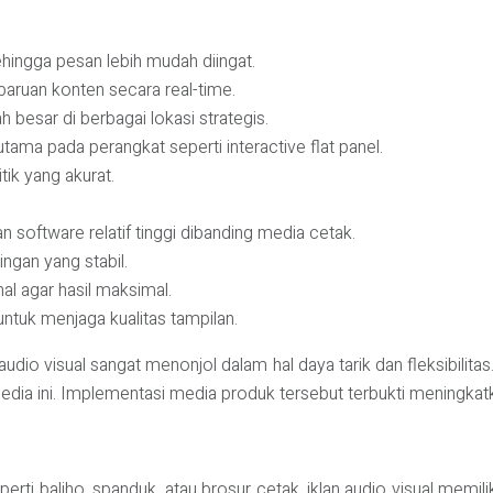
sehingga pesan lebih mudah diingat.
baruan konten secara real-time.
esar di berbagai lokasi strategis.
tama pada perangkat seperti interactive flat panel.
tik yang akurat.
n software relatif tinggi dibanding media cetak.
ngan yang stabil.
al agar hasil maksimal.
ntuk menjaga kualitas tampilan.
n audio visual sangat menonjol dalam hal daya tarik dan fleksibili
ia ini. Implementasi media produk tersebut terbukti meningkatka
erti baliho, spanduk, atau brosur cetak, iklan audio visual memili