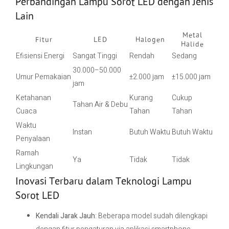
Perbandingan Lampu Sorot LED dengan Jenis
Lain
Metal
Fitur
LED
Halogen
Halide
Efisiensi Energi
Sangat Tinggi
Rendah
Sedang
30.000–50.000
Umur Pemakaian
±2.000 jam
±15.000 jam
jam
Ketahanan
Kurang
Cukup
Tahan Air & Debu
Cuaca
Tahan
Tahan
Waktu
Instan
Butuh Waktu
Butuh Waktu
Penyalaan
Ramah
Ya
Tidak
Tidak
Lingkungan
Inovasi Terbaru dalam Teknologi Lampu
Sorot LED
Kendali Jarak Jauh
: Beberapa model sudah dilengkapi