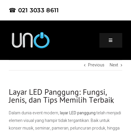
☎ 021 3033 8611
Previous
Next
Home
About Us
Layar LED Panggung: Fungsi,
Jenis, dan Tips Memilih Terbaik
Product
Dalam dunia event modern,
layar LED panggung
telah menjadi
elemen visual yang hampir tidak tergantikan. Baik untuk
Project
konser musik, seminar, pameran, peluncuran produk, hingga