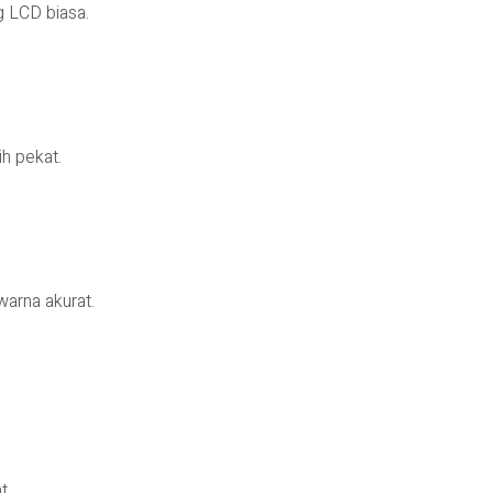
g LCD biasa.
ih pekat.
 warna akurat.
t.