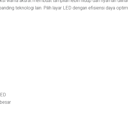
ksi warna akurat membuat tampilan lebih hidup dan nyaman dilihat
banding teknologi lain. Pilih layar LED dengan efisiensi daya opti
LED
 besar