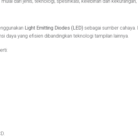
mulai dari jenis, teknologi, spesifikasi, kelebihan dan kekurangan,
menggunakan
Light Emitting Diodes (LED)
sebagai sumber cahaya.
si daya yang efisien dibandingkan teknologi tampilan lainnya.
rti:
CD.