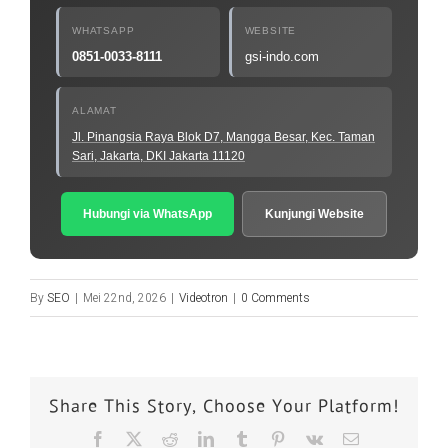
WHATSAPP
WEBSITE
0851-0033-8111
gsi-indo.com
ALAMAT
Jl. Pinangsia Raya Blok D7, Mangga Besar, Kec. Taman
Sari, Jakarta, DKI Jakarta 11120
Hubungi via WhatsApp
Kunjungi Website
By
SEO
|
Mei 22nd, 2026
|
Videotron
|
0 Comments
Share This Story, Choose Your Platform!