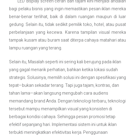
LED display screen cerah dan tajam kini menjadi andalan
bagi pelaku bisnis yang ingin memastikan pesan iklan mereka
Contact Us
benar-benar terlihat, baik di dalam ruangan maupun di luar
gedung. Selain itu, tidak sedikit pemilik toko, hotel, atau pusat
perbelanjaan yang kecewa. Karena tampilan visual mereka
tampak kusam atau buram saat diterpa cahaya matahari atau
lampu ruangan yang terang.
Selain itu, Masalah seperti ini sering kali berujung pada iklan
yang gagal menarik perhatian, bahkan ketika lokasi sudah
strategis. Solusinya, memilih solusi ini dengan spesifikasi yang
tepat—bukan sekadar terang. Tapi juga tajam, kontras, dan
tahan lama—akan langsung mengubah cara audiens
memandang brand Anda. Dengan teknologi terbaru, teknologi
tersebut mampu menampilkan visual yang konsisten di
berbagai kondisi cahaya. Sehingga pesan promosi tetap
efektif sepanjang hari. Implementasi sistem ini untuk iklan
terbukti meningkatkan efektivitas kerja. Penggunaan