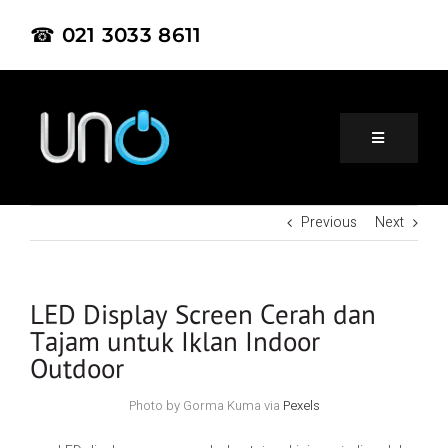
☎ 021 3033 8611
Previous
Next
Home
About Us
LED Display Screen Cerah dan
Tajam untuk Iklan Indoor
Outdoor
Product
Photo by Gorma Kuma via
Pexels
Project