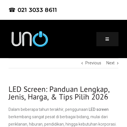
☎ 021 3033 8611
Previous
Next
Home
About Us
LED Screen: Panduan Lengkap,
Jenis, Harga, & Tips Pilih 2026
Product
Dalam beberapa tahun terakhir, penggunaan
LED screen
berkembang sangat pesat di berbagai bidang, mulai dari
Project
periklanan, hiburan, pendidikan, hingga kebutuhan korporasi.