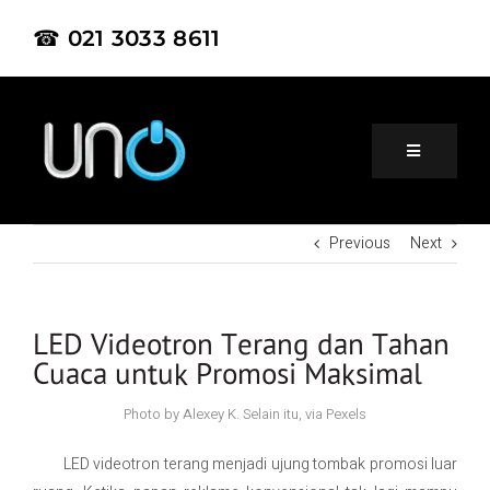
☎ 021 3033 8611
Previous
Next
Home
About Us
LED Videotron Terang dan Tahan
Cuaca untuk Promosi Maksimal
Product
Photo by Alexey K. Selain itu, via Pexels
LED videotron terang menjadi ujung tombak promosi luar
Project