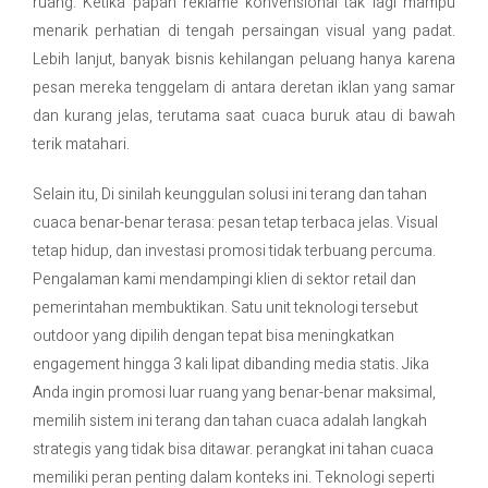
ruang. Ketika papan reklame konvensional tak lagi mampu
menarik perhatian di tengah persaingan visual yang padat.
Contact Us
Lebih lanjut, banyak bisnis kehilangan peluang hanya karena
pesan mereka tenggelam di antara deretan iklan yang samar
dan kurang jelas, terutama saat cuaca buruk atau di bawah
terik matahari.
Selain itu, Di sinilah keunggulan solusi ini terang dan tahan
cuaca benar-benar terasa: pesan tetap terbaca jelas. Visual
tetap hidup, dan investasi promosi tidak terbuang percuma.
Pengalaman kami mendampingi klien di sektor retail dan
pemerintahan membuktikan. Satu unit teknologi tersebut
outdoor yang dipilih dengan tepat bisa meningkatkan
engagement hingga 3 kali lipat dibanding media statis. Jika
Anda ingin promosi luar ruang yang benar-benar maksimal,
memilih sistem ini terang dan tahan cuaca adalah langkah
strategis yang tidak bisa ditawar. perangkat ini tahan cuaca
memiliki peran penting dalam konteks ini. Teknologi seperti