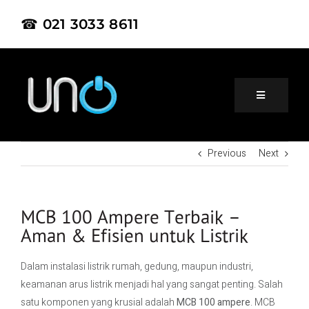
☎ 021 3033 8611
Previous
Next
Home
About Us
MCB 100 Ampere Terbaik –
Aman & Efisien untuk Listrik
Product
Dalam instalasi listrik rumah, gedung, maupun industri,
keamanan arus listrik menjadi hal yang sangat penting. Salah
Project
satu komponen yang krusial adalah
MCB 100 ampere
. MCB