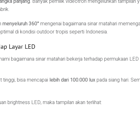
jangka panjang
. Banyak pemilik videotron mengeluhkan tampilan ya
brik.
an
menyeluruh 360°
mengenai bagaimana sinar matahari memengar
optimal di kondisi outdoor tropis seperti Indonesia.
dap Layar LED
ami bagaimana sinar matahari bekerja terhadap permukaan LED 
t tinggi, bisa mencapai
lebih dari 100.000 lux
pada siang hari. Se
an brightness LED, maka tampilan akan terlihat: