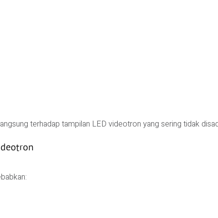
 langsung terhadap tampilan LED videotron yang sering tidak disada
ideotron
ebabkan: