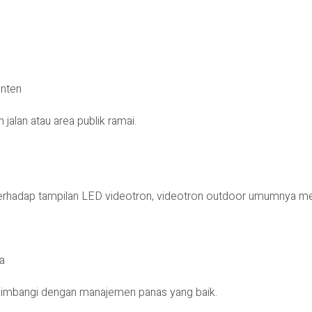
onten
 jalan atau area publik ramai.
 terhadap tampilan LED videotron, videotron outdoor umumnya 
a
k diimbangi dengan manajemen panas yang baik.