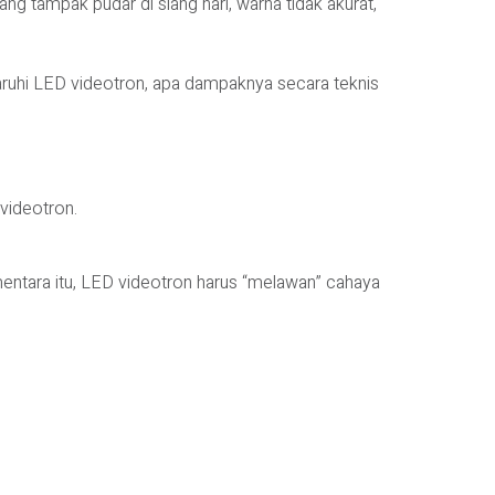
ng tampak pudar di siang hari, warna tidak akurat,
uhi LED videotron, apa dampaknya secara teknis
videotron.
mentara itu, LED videotron harus “melawan” cahaya