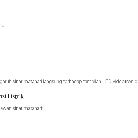
k:
aruh sinar matahari langsung terhadap tampilan LED videotron di 
i Listrik
awan sinar matahari: