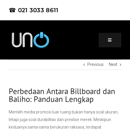
☎ 021 3033 8611
Previous
Next
Home
About Us
Perbedaan Antara Billboard dan
Baliho: Panduan Lengkap
Product
Memilih media promosi luar ruang bukan hanya soal ukuran,
tetapi juga soal durabilitas dan prestise merek. Meskipun
Project
keduanya sama-sama berukuran raksasa, terdapat