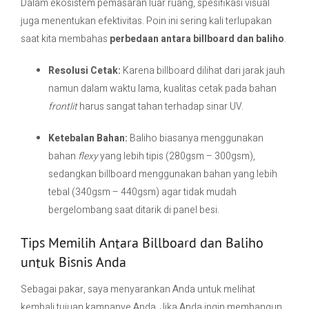
Dalam ekosistem pemasaran luar ruang, spesifikasi visual
juga menentukan efektivitas. Poin ini sering kali terlupakan
saat kita membahas
perbedaan antara billboard dan baliho
.
Resolusi Cetak:
Karena billboard dilihat dari jarak jauh
namun dalam waktu lama, kualitas cetak pada bahan
frontlit
harus sangat tahan terhadap sinar UV.
Ketebalan Bahan:
Baliho biasanya menggunakan
bahan
flexy
yang lebih tipis (280gsm – 300gsm),
sedangkan billboard menggunakan bahan yang lebih
tebal (340gsm – 440gsm) agar tidak mudah
bergelombang saat ditarik di panel besi.
Tips Memilih Antara Billboard dan Baliho
untuk Bisnis Anda
Sebagai pakar, saya menyarankan Anda untuk melihat
kembali tujuan kampanye Anda. Jika Anda ingin membangun