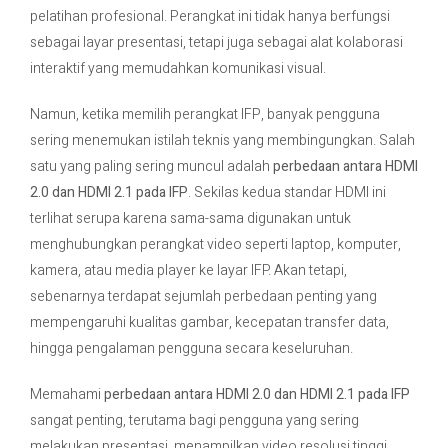
pelatihan profesional. Perangkat ini tidak hanya berfungsi
sebagai layar presentasi, tetapi juga sebagai alat kolaborasi
Contact Us
interaktif yang memudahkan komunikasi visual.
Namun, ketika memilih perangkat IFP, banyak pengguna
sering menemukan istilah teknis yang membingungkan. Salah
satu yang paling sering muncul adalah
perbedaan antara HDMI
2.0 dan HDMI 2.1 pada IFP
. Sekilas kedua standar HDMI ini
terlihat serupa karena sama-sama digunakan untuk
menghubungkan perangkat video seperti laptop, komputer,
kamera, atau media player ke layar IFP. Akan tetapi,
sebenarnya terdapat sejumlah perbedaan penting yang
mempengaruhi kualitas gambar, kecepatan transfer data,
hingga pengalaman pengguna secara keseluruhan.
Memahami
perbedaan antara HDMI 2.0 dan HDMI 2.1 pada IFP
sangat penting, terutama bagi pengguna yang sering
melakukan presentasi, menampilkan video resolusi tinggi,