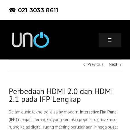
☎ 021 3033 8611
Previous
Next
Home
About Us
Perbedaan HDMI 2.0 dan HDMI
2.1 pada IFP Lengkap
Product
Dalam dunia teknologi display modern,
Interactive Flat Panel
(IFP)
menjadi perangkat yang semakin populer digunakan di
Project
ruang kelas digital, ruang meeting perusahaan, hingga pusat