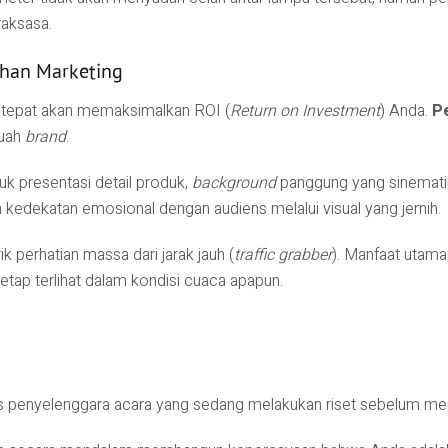
raksasa.
uhan Marketing
g tepat akan memaksimalkan ROI (
Return on Investment
) Anda.
P
buah
brand
.
uk presentasi detail produk,
background
panggung yang sinematik
n kedekatan emosional dengan audiens melalui visual yang jernih.
 perhatian massa dari jarak jauh (
traffic grabber
). Manfaat utam
tap terlihat dalam kondisi cuaca apapun.
 penyelenggara acara yang sedang melakukan riset sebelum m