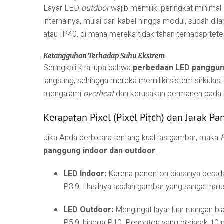
Layar LED
outdoor
wajib memiliki peringkat minimal
internalnya, mulai dari kabel hingga modul, sudah dila
atau IP40, di mana mereka tidak tahan terhadap tetes
Ketangguhan Terhadap Suhu Ekstrem
Seringkali kita lupa bahwa
perbedaan LED panggun
langsung, sehingga mereka memiliki sistem sirkulasi u
mengalami
overheat
dan kerusakan permanen pada 
Kerapatan Pixel (Pixel Pitch) dan Jarak P
Jika Anda berbicara tentang kualitas gambar, maka
P
panggung indoor dan outdoor
.
LED Indoor:
Karena penonton biasanya berada 
P3.9. Hasilnya adalah gambar yang sangat halus
LED Outdoor:
Mengingat layar luar ruangan bi
P5.9, hingga P10. Penonton yang berjarak 10 