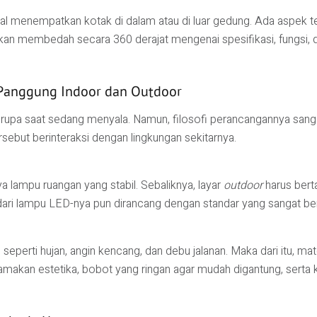
soal menempatkan kotak di dalam atau di luar gedung. Ada aspek 
a akan membedah secara 360 derajat mengenai spesifikasi, fungsi,
Panggung Indoor dan Outdoor
t serupa saat sedang menyala. Namun, filosofi perancangannya san
rsebut berinteraksi dengan lingkungan sekitarnya.
 lampu ruangan yang stabil. Sebaliknya, layar
outdoor
harus bert
dari lampu LED-nya pun dirancang dengan standar yang sangat be
eperti hujan, angin kencang, dan debu jalanan. Maka dari itu, mat
makan estetika, bobot yang ringan agar mudah digantung, serta ke