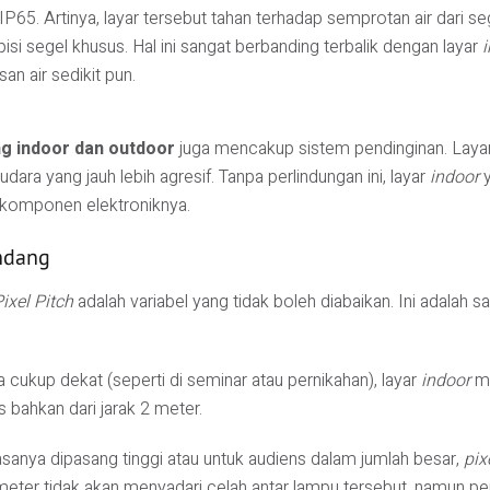
 IP65. Artinya, layar tersebut tahan terhadap semprotan air dari
pisi segel khusus. Hal ini sangat berbanding terbalik dengan layar
an air sedikit pun.
g indoor dan outdoor
juga mencakup sistem pendinginan. Layar
dara yang jauh lebih agresif. Tanpa perlindungan ini, layar
indoor
y
komponen elektroniknya.
andang
ixel Pitch
adalah variabel yang tidak boleh diabaikan. Ini adalah 
cukup dekat (seperti di seminar atau pernikahan), layar
indoor
m
 bahkan dari jarak 2 meter.
asanya dipasang tinggi atau untuk audiens dalam jumlah besar,
pix
meter tidak akan menyadari celah antar lampu tersebut, namun 