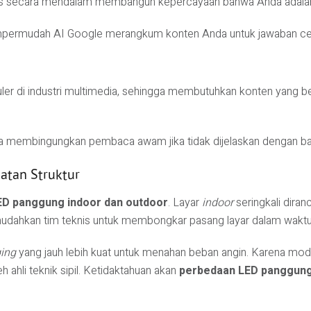
s secara mendalam membangun kepercayaan bahwa Anda adalah a
mpermudah AI Google merangkum konten Anda untuk jawaban cep
ler di industri multimedia, sehingga membutuhkan konten yang ben
 bisa membingungkan pembaca awam jika tidak dijelaskan dengan b
uatan Struktur
ED panggung indoor dan outdoor
. Layar
indoor
seringkali dir
mudahkan tim teknis untuk membongkar pasang layar dalam waktu
ging
yang jauh lebih kuat untuk menahan beban angin. Karena modul
 ahli teknik sipil. Ketidaktahuan akan
perbedaan LED panggung