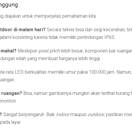
anggung
ing diajukan untuk memperjelas pemahaman kita:
tdoor di malam hari?
Secara teknis bisa dari segi kecerahan, teta
alami korsleting karena tidak memiliki perlindungan IP65.
 mahal?
Meskipun
pixel pitch
lebih besar, komponen luar ruangan 
indungan inilah yang membuat harganya lebih tinggi.
a-rata LED berkualitas memiliki umur pakai 100.000 jam. Namun, d
ruangan.
m ruangan?
Bisa, namun gambarnya mungkin akan terlihat kurang halu
enonton.
?
Sangat berpengaruh. Baik
indoor
maupun
outdoor
, pastikan me
pada layar.