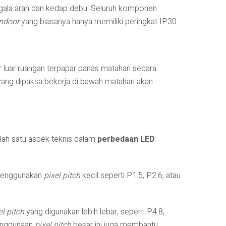
 segala arah dan kedap debu. Seluruh komponen
indoor
yang biasanya hanya memiliki peringkat IP30
 luar ruangan terpapar panas matahari secara
ang dipaksa bekerja di bawah matahari akan
salah satu aspek teknis dalam
perbedaan LED
enggunakan
pixel pitch
kecil seperti P1.5, P2.6, atau
el pitch
yang digunakan lebih lebar, seperti P4.8,
penggunaan
pixel pitch
besar ini juga membantu