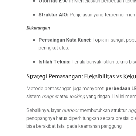
Otoritas E-A-T:
Menjelaskan perbedaan tekni
Struktur AIO:
Penjelasan yang terperinci me
Kekurangan
Persaingan Kata Kunci:
Topik ini sangat popu
peringkat atas.
Istilah Teknis:
Terlalu banyak istilah teknis
Strategi Pemasangan: Fleksibilitas vs Kek
Metode pemasangan juga menyoroti
perbedaan L
sistem
magnet
atau
locking
yang ringan. Hal ini me
Sebaliknya, layar
outdoor
membutuhkan struktur
rig
penopangnya harus diperhitungkan secara presisi oleh
bisa berakibat fatal pada keamanan panggung.