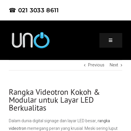
☎ 021 3033 8611
Previous
Next
Home
About Us
Rangka Videotron Kokoh &
Modular untuk Layar LED
Berkualitas
Product
Dalam dunia digital signage dan layar LED besar,
rangka
Project
videotron
memegang peran yang krusial. Meski sering luput