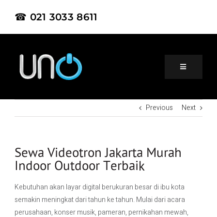
☎ 021 3033 8611
Previous
Next
Home
About Us
Sewa Videotron Jakarta Murah
Indoor Outdoor Terbaik
Product
Kebutuhan akan layar digital berukuran besar di ibu kota
semakin meningkat dari tahun ke tahun. Mulai dari acara
Project
perusahaan, konser musik, pameran, pernikahan mewah,