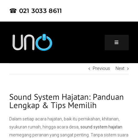
☎ 021 3033 8611
Previous
Next
Home
About Us
Sound System Hajatan: Panduan
Lengkap & Tips Memilih
Product
Dalam setiap acara hajatan, baik itu pernikahan, khitanan,
syukuran rumah, hingga acara desa,
sound system hajatan
Project
memegang peranan yang sangat penting. Tanpa sistem suara