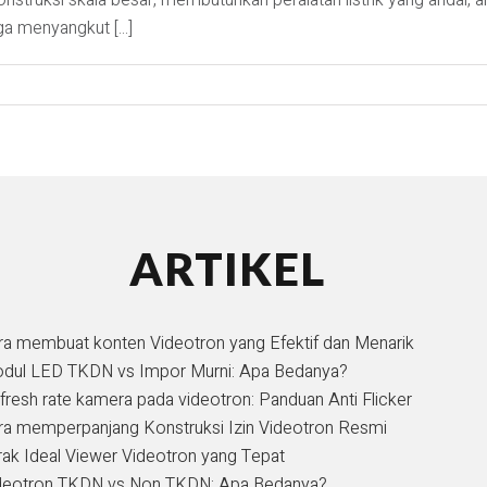
onstruksi skala besar, membutuhkan peralatan listrik yang andal, a
ga menyangkut [...]
ARTIKEL
ra membuat konten Videotron yang Efektif dan Menarik
dul LED TKDN vs Impor Murni: Apa Bedanya?
fresh rate kamera pada videotron: Panduan Anti Flicker
ra memperpanjang Konstruksi Izin Videotron Resmi
rak Ideal Viewer Videotron yang Tepat
deotron TKDN vs Non TKDN: Apa Bedanya?