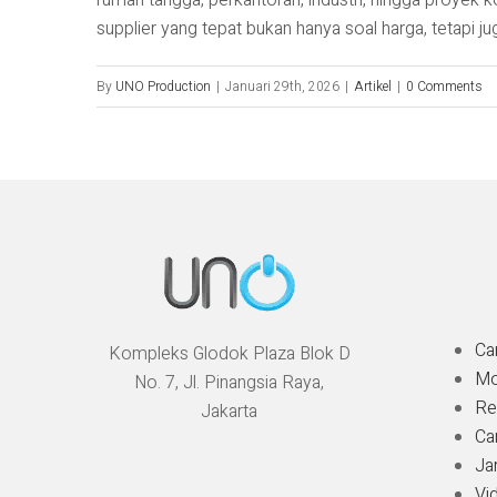
rumah tangga, perkantoran, industri, hingga proyek k
supplier yang tepat bukan hanya soal harga, tetapi ju
By
UNO Production
|
Januari 29th, 2026
|
Artikel
|
0 Comments
Ca
Kompleks Glodok Plaza Blok D
Mo
No. 7, Jl. Pinangsia Raya,
Re
Jakarta
Ca
Ja
Vi