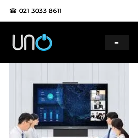
☎ 021 3033 8611
Home
About Us
Product
Project