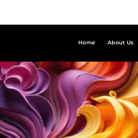
Home
About Us