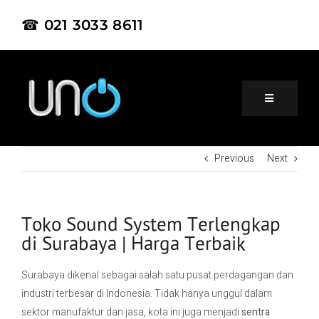
☎ 021 3033 8611
Previous
Next
Home
About Us
Toko Sound System Terlengkap
di Surabaya | Harga Terbaik
Product
Surabaya dikenal sebagai salah satu pusat perdagangan dan
industri terbesar di Indonesia. Tidak hanya unggul dalam
Project
sektor manufaktur dan jasa, kota ini juga menjadi
sentra