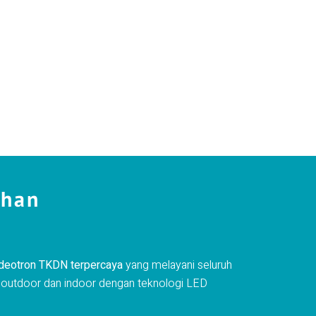
uhan
videotron TKDN terpercaya
yang melayani seluruh
on outdoor dan indoor dengan teknologi LED