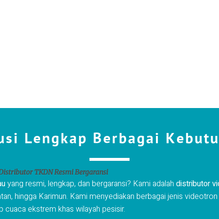
usi Lengkap Berbagai Kebut
 Distributor TKDN Resmi Bergaransi
au
yang resmi, lengkap, dan bergaransi? Kami adalah
distributor 
Bintan, hingga Karimun. Kami menyediakan berbagai jenis videotr
dap cuaca ekstrem khas wilayah pesisir.