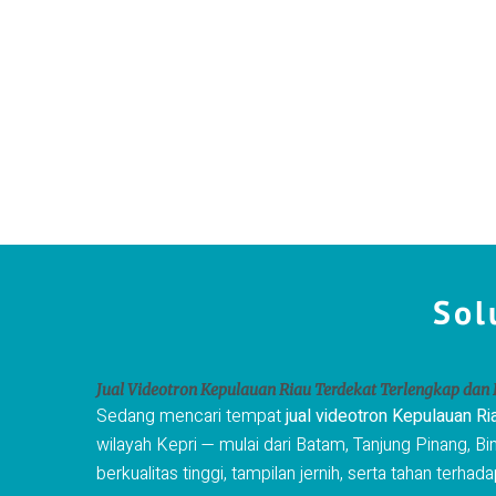
Sol
Jual Videotron Kepulauan Riau Terdekat Terlengkap dan
Sedang mencari tempat
jual videotron Kepulauan Ri
wilayah Kepri — mulai dari Batam, Tanjung Pinang, 
berkualitas tinggi, tampilan jernih, serta tahan terha