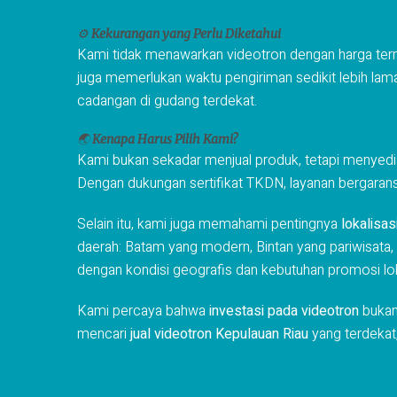
⚙️
Kekurangan yang Perlu Diketahui
Kami tidak menawarkan videotron dengan harga ter
juga memerlukan waktu pengiriman sedikit lebih lama 
cadangan di gudang terdekat.
🌏
Kenapa Harus Pilih Kami?
Kami bukan sekadar menjual produk, tetapi menyed
Dengan dukungan sertifikat TKDN, layanan bergaransi
Selain itu, kami juga memahami pentingnya
lokalisas
daerah: Batam yang modern, Bintan yang pariwisata, s
dengan kondisi geografis dan kebutuhan promosi lok
Kami percaya bahwa
investasi pada videotron
bukan
mencari
jual videotron Kepulauan Riau
yang terdekat,