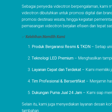
Sebagai penyedia videotron berpengalaman, kami me
videotron dibutuhkan untuk promosi digital dan brand
promosi destinasi wisata, hingga kegiatan pemerint
pemasangan videotron berjalan efisien dan tepat sas
✅
Kelebihan Memilih Kami
Produk Bergaransi Resmi & TKDN
– Setiap un
Teknologi LED Premium
– Menghasilkan tampila
Layanan Cepat dan Terdekat
– Kami memiliki j
Tim Profesional & Bersertifikat
– Menjamin hasil
Dukungan Purna Jual 24 Jam
– Kami siap memb
Selain itu, kami juga menyediakan layanan desain ko
tambahan.