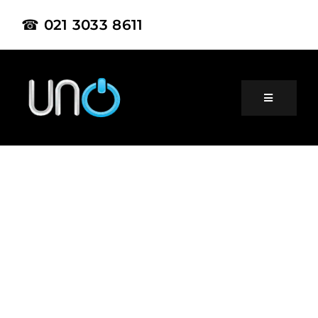
☎ 021 3033 8611
Home
About Us
Product
Project