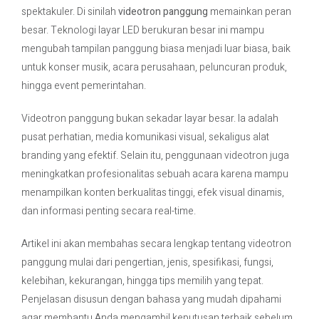
spektakuler. Di sinilah
videotron panggung
memainkan peran
besar. Teknologi layar LED berukuran besar ini mampu
Contact Us
mengubah tampilan panggung biasa menjadi luar biasa, baik
untuk konser musik, acara perusahaan, peluncuran produk,
hingga event pemerintahan.
Videotron panggung bukan sekadar layar besar. Ia adalah
pusat perhatian, media komunikasi visual, sekaligus alat
branding yang efektif. Selain itu, penggunaan videotron juga
meningkatkan profesionalitas sebuah acara karena mampu
menampilkan konten berkualitas tinggi, efek visual dinamis,
dan informasi penting secara real-time.
Artikel ini akan membahas secara lengkap tentang videotron
panggung mulai dari pengertian, jenis, spesifikasi, fungsi,
kelebihan, kekurangan, hingga tips memilih yang tepat.
Penjelasan disusun dengan bahasa yang mudah dipahami
agar membantu Anda mengambil keputusan terbaik sebelum