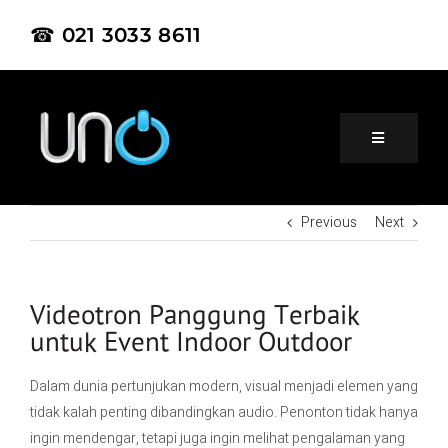
☎ 021 3033 8611
Previous
Next
Home
About Us
Videotron Panggung Terbaik
untuk Event Indoor Outdoor
Product
Dalam dunia pertunjukan modern, visual menjadi elemen yang
tidak kalah penting dibandingkan audio. Penonton tidak hanya
Project
ingin mendengar, tetapi juga ingin melihat pengalaman yang