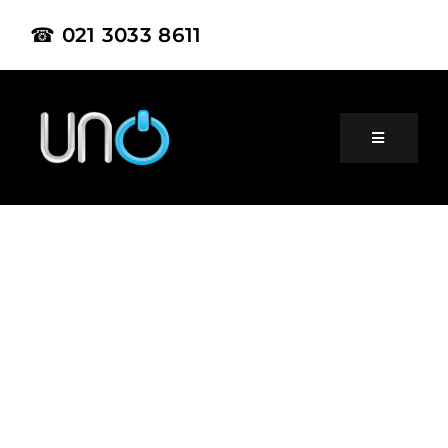
☎ 021 3033 8611
Home
About Us
Product
Project