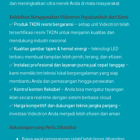
dan meningkatkan citra merek Anda di mata masyarakat.
Kelebihan Menggunakan Videotron Payakumbuh dari Kami
✅
Produk TKDN resmi bergaransi
– setiap unit Videotron telah
tersertifikasi resmi TKDN untuk menjamin kualitas dan
mendukung industri nasional.
✅
Kualitas gambar tajam & hemat energi
– teknologi LED
terbaru membuat tampilan lebih jernih, terang, dan efisien.
✅
Instalasi profesional dan layanan purna jual cepat tanggap
–
kami memiliki tim teknisi lokal berpengalaman yang siap
membantu Anda dari pemasangan hingga perawatan.
✅
Kontrol konten fleksibel
– Anda bisa mengatur tayangan
iklan secara real-time dengan sistem berbasis cloud.
✅
Harga kompetitif dan dukungan teknis jangka panjang
–
investasi Videotron Anda menjadi lebih efisien dan aman.
Kekurangan yang Perlu Diketahui
Biaya awal pemasangan relatif lebih tinggi dibanding